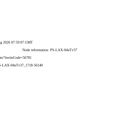
澳门免费原料网-免费公开资料大全
进皓天
服务与解决方案
产品中心
企业展示
皓